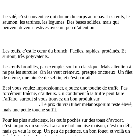
Recettes Simples et Tendance
Le salé, c’est souvent ce qui donne du corps au repas. Les œufs, le
saumon, les tartines, les légumes. Des bases solides, mais qui
peuvent devenir festives avec un peu d’attention.
Les stars des œufs: Brouillés, à la coque, pochés...
Les œufs, c’est le cœur du brunch. Faciles, rapides, protéinés. Et
surtout, très polyvalents.
Les œufs brouillés, par exemple, sont un classique. Mais attention à
ne pas les surcuire. On les veut crémeux, presque onctueux. Un filet
de crème, une pincée de sel fin, et c’est parfait.
Et si vous voulez impressionner, ajoutez une touche de truffe. Pas
forcément fraîche, d’ailleurs. Un condiment à la truffe peut faire
l’affaire, surtout si vous trouvez un bon produit sur
lahalledesgourmets
. Le prix du vrai tuber melanosporum reste élevé,
mais une petite touche suffit.
Pour les plus audacieux, les œufs pochés sur des toast d’avocat,
c’est toujours un succès. La sauce hollandaise maison, c’est un défi,
mais ça vaut le coup. Un peu de patience, un bon fouet, et voilà un