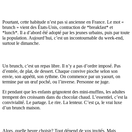
1. Comprendre le Brunch: Origines et
Concept (Mise à Jour)
Pourtant, cette habitude n’est pas si ancienne en France. Le mot «
brunch » vient des États-Unis, contraction de *breakfast* et
*lunch*. Il a d’abord été adopté par les jeunes urbains, puis par toute
la population. Aujourd’hui, c’est un incontournable du week-end,
surtout le dimanche.
Qu'est-ce qu'un brunch?
Un brunch, c’est un repas libre. Il n’y a pas d’ordre imposé. Pas
d’entrée, de plat, de dessert. Chaque convive pioche selon son
envie, son appétit, son rythme. On commence par un yaourt, on
termine par un œuf poché, ou l’inverse. Personne ne juge.
Et pendant que les enfants grignotent des mini-muffins, les adultes
trempent des croissants dans du chocolat chaud. L’essentiel, c’est la
convivialité. Le partage. Le rire. La lenteur. C’est ça, le vrai luxe
d’un brunch maison.
L'heure idéale pour un brunch maison
Alors, quelle heure choisir? Tout dépend de vos invités. Mais