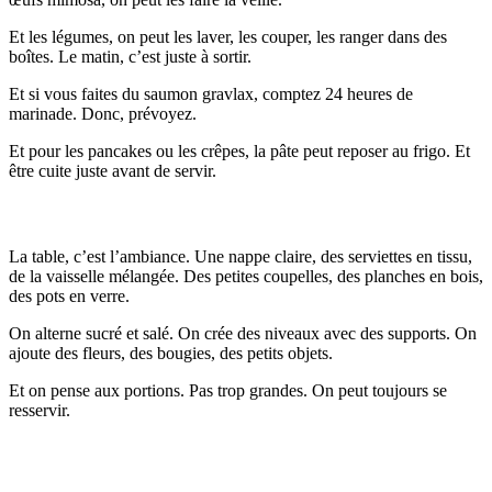
Et les légumes, on peut les laver, les couper, les ranger dans des
boîtes. Le matin, c’est juste à sortir.
Et si vous faites du saumon gravlax, comptez 24 heures de
marinade. Donc, prévoyez.
Et pour les pancakes ou les crêpes, la pâte peut reposer au frigo. Et
être cuite juste avant de servir.
La présentation: L'art de la table du brunch
La table, c’est l’ambiance. Une nappe claire, des serviettes en tissu,
de la vaisselle mélangée. Des petites coupelles, des planches en bois,
des pots en verre.
On alterne sucré et salé. On crée des niveaux avec des supports. On
ajoute des fleurs, des bougies, des petits objets.
Et on pense aux portions. Pas trop grandes. On peut toujours se
resservir.
Adapter le menu au nombre de convives et aux
préférences