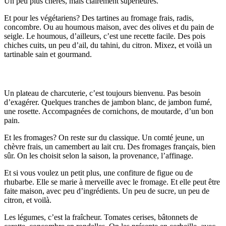
Un peu plus chères, mais clairement supérieures.
Et pour les végétariens? Des tartines au fromage frais, radis,
concombre. Ou au houmous maison, avec des olives et du pain de
seigle. Le houmous, d’ailleurs, c’est une recette facile. Des pois
chiches cuits, un peu d’ail, du tahini, du citron. Mixez, et voilà un
tartinable sain et gourmand.
Charcuterie, fromages et légumes frais
Un plateau de charcuterie, c’est toujours bienvenu. Pas besoin
d’exagérer. Quelques tranches de jambon blanc, de jambon fumé,
une rosette. Accompagnées de cornichons, de moutarde, d’un bon
pain.
Et les fromages? On reste sur du classique. Un comté jeune, un
chèvre frais, un camembert au lait cru. Des fromages français, bien
sûr. On les choisit selon la saison, la provenance, l’affinage.
Et si vous voulez un petit plus, une confiture de figue ou de
rhubarbe. Elle se marie à merveille avec le fromage. Et elle peut être
faite maison, avec peu d’ingrédients. Un peu de sucre, un peu de
citron, et voilà.
Les légumes, c’est la fraîcheur. Tomates cerises, bâtonnets de