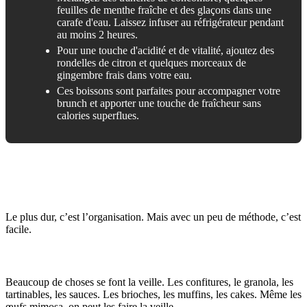
feuilles de menthe fraîche et des glaçons dans une
carafe d'eau. Laissez infuser au réfrigérateur pendant
au moins 2 heures.
Pour une touche d'acidité et de vitalité, ajoutez des
rondelles de citron et quelques morceaux de
gingembre frais dans votre eau.
Ces boissons sont parfaites pour accompagner votre
brunch et apporter une touche de fraîcheur sans
calories superflues.
5. Organisation et Astuces pour un
Brunch Maison Sans Stress
Le plus dur, c’est l’organisation. Mais avec un peu de méthode, c’est
facile.
Préparer à l'avance pour profiter du moment
Beaucoup de choses se font la veille. Les confitures, le granola, les
tartinables, les sauces. Les brioches, les muffins, les cakes. Même les
œufs mimosa, on peut les faire la veille.