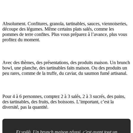
Q3: Peut-on préparer des éléments du brunch la
veille?
Absolument. Confitures, granola, tartinables, sauces, viennoiseries,
découpe des légumes. Même certains plats salés, comme les
pommes de terre confites. Plus vous préparez à l’avance, plus vous
profitez du moment.
Q4: Comment rendre mon brunch maison original?
Avec des thèmes, des présentations, des produits maison. Un brunch
bowl, une planche, des tartinables faits maison. Ou des produits un
peu rares, comme de la truffe, du caviar, du saumon fumé artisanal.
Q5: Combien de plats prévoir pour un brunch?
Pour 4 à 6 personnes, comptez 2 à 3 salés, 2 à 3 sucrés, des pains,
des tartinables, des fruits, des boissons. L’important, c’est la
diversité, pas la quantité.
Et voilà. Un brunch maison réussi, c’est avant tout un