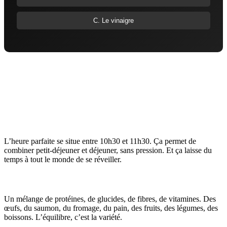
C. Le vinaigre
6. Questions Fréquentes sur le Brunch
Maison
Q1: Quelle est l'heure idéale pour commencer un
brunch?
L’heure parfaite se situe entre 10h30 et 11h30. Ça permet de
combiner petit-déjeuner et déjeuner, sans pression. Et ça laisse du
temps à tout le monde de se réveiller.
Q2: Que proposer pour un brunch équilibré?
Un mélange de protéines, de glucides, de fibres, de vitamines. Des
œufs, du saumon, du fromage, du pain, des fruits, des légumes, des
boissons. L’équilibre, c’est la variété.