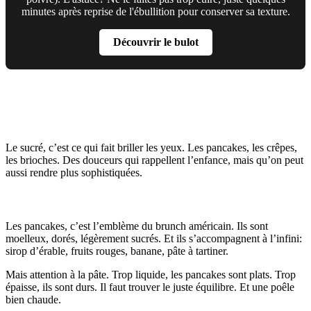
minutes après reprise de l'ébullition pour conserver sa texture.
Découvrir le bulot
3. Les Délices Sucrés du Brunch: Pour les
Gourmands
Le sucré, c’est ce qui fait briller les yeux. Les pancakes, les crêpes,
les brioches. Des douceurs qui rappellent l’enfance, mais qu’on peut
aussi rendre plus sophistiquées.
Crêpes, pancakes et gaufres: Les stars du sucre
Les pancakes, c’est l’emblème du brunch américain. Ils sont
moelleux, dorés, légèrement sucrés. Et ils s’accompagnent à l’infini:
sirop d’érable, fruits rouges, banane, pâte à tartiner.
Mais attention à la pâte. Trop liquide, les pancakes sont plats. Trop
épaisse, ils sont durs. Il faut trouver le juste équilibre. Et une poêle
bien chaude.