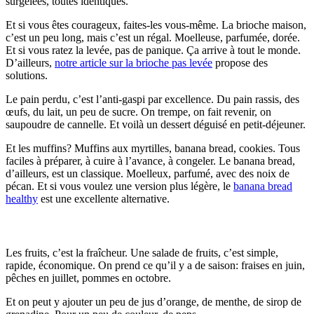
surgelées, toutes identiques.
Et si vous êtes courageux, faites-les vous-même. La brioche maison,
c’est un peu long, mais c’est un régal. Moelleuse, parfumée, dorée.
Et si vous ratez la levée, pas de panique. Ça arrive à tout le monde.
D’ailleurs,
notre article sur la brioche pas levée
propose des
solutions.
Le pain perdu, c’est l’anti-gaspi par excellence. Du pain rassis, des
œufs, du lait, un peu de sucre. On trempe, on fait revenir, on
saupoudre de cannelle. Et voilà un dessert déguisé en petit-déjeuner.
Et les muffins? Muffins aux myrtilles, banana bread, cookies. Tous
faciles à préparer, à cuire à l’avance, à congeler. Le banana bread,
d’ailleurs, est un classique. Moelleux, parfumé, avec des noix de
pécan. Et si vous voulez une version plus légère, le
banana bread
healthy
est une excellente alternative.
Fruits frais et produits laitiers
Les fruits, c’est la fraîcheur. Une salade de fruits, c’est simple,
rapide, économique. On prend ce qu’il y a de saison: fraises en juin,
pêches en juillet, pommes en octobre.
Et on peut y ajouter un peu de jus d’orange, de menthe, de sirop de