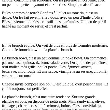
carotte, concombre en rondelles. On les présente en corbeille, avec
un petit trempette au yaourt et aux herbes. Simple, mais efficace.
Et les pommes de terre? Confites à l’ail et au romarin, c’est un
délice. On les fait revenir à feu doux, avec un peu d’huile d’olive.
Elles deviennent dorées, croustillantes, parfumées. Un peu de persil
haché au moment de servir, et c’est parfait.
Innovations salées: Bowls et planches
En, le brunch évolue. On voit de plus en plus de formules modernes.
Comme le brunch bowl ou la planche brunch.
Le brunch bowl, c’est un peu comme un poke bowl. On commence
par une base: quinoa, riz brun, salade verte. On ajoute des protéines:
œuf mollet, tofu grillé, poulet poché. Des légumes: avocat,
betterave, chou rouge. Et une sauce: vinaigrette au sésame, citronné,
yaourt au curcuma.
Chaque invité compose son bol. C’est ludique, c’est personnalisé. Et
ça fait toujours son petit effet.
La planche brunch, c’est une autre tendance. Sur une grande
planche en bois, on dispose de petits mets. Mini-sandwichs, olives,
fromages, charcuteries, œufs mimosa, bulots. C’est convivial, ça