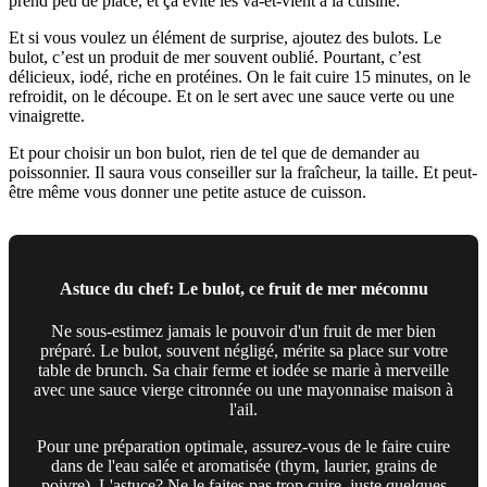
prend peu de place, et ça évite les va-et-vient à la cuisine.
Et si vous voulez un élément de surprise, ajoutez des bulots. Le
bulot, c’est un produit de mer souvent oublié. Pourtant, c’est
délicieux, iodé, riche en protéines. On le fait cuire 15 minutes, on le
refroidit, on le découpe. Et on le sert avec une sauce verte ou une
vinaigrette.
Et pour choisir un bon bulot, rien de tel que de demander au
poissonnier. Il saura vous conseiller sur la fraîcheur, la taille. Et peut-
être même vous donner une petite astuce de cuisson.
Astuce du chef: Le bulot, ce fruit de mer méconnu
Ne sous-estimez jamais le pouvoir d'un fruit de mer bien
préparé. Le bulot, souvent négligé, mérite sa place sur votre
table de brunch. Sa chair ferme et iodée se marie à merveille
avec une sauce vierge citronnée ou une mayonnaise maison à
l'ail.
Pour une préparation optimale, assurez-vous de le faire cuire
dans de l'eau salée et aromatisée (thym, laurier, grains de
poivre). L'astuce? Ne le faites pas trop cuire, juste quelques