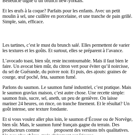
Bénédicte digne d’un brunch new-yorkais.
Et les œufs à la coque? Parfaits pour les enfants. Avec un petit
moulin à sel, une cuillère en porcelaine, et une tranche de pain grillé.
Simple, sain, efficace.
Tartines gourmandes: Avocat, saumon et plus encore
Les tartines, c’est le must du brunch salé. Elles permettent de varier
les textures et les goûts. Et surtout, elles se préparent à l’avance.
L’avocado toast, bien sûr, reste incontournable. Mais il faut bien le
faire. Un avocat bien mûr, du citron vert pour éviter qu’il noircisse,
du sel de Guérande, du poivre noir. Et puis, des ajouts: graines de
courge, œuf poché, feta, saumon fumé.
Parlons du saumon. Le saumon fumé industriel, c’est pratique. Mais
le saumon gravlax maison, c’est autre chose. Une recette simple:
saumon frais, sucre, sel, aneth, un peu de genièvre. On laisse
mariner 24 heures, on rince, on tranche finement. Et le résultat? Un
goût intense, une texture fondante.
Et si vous voulez aller plus loin, le saumon d’Écosse ou de Norvège,
bien sûr. Mais, le saumon fumé français gagne du terrain. Des
producteurs comme
Astara
proposent des versions très qualitatives.