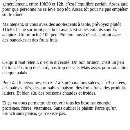
généralement, entre 10h30 et 12h, c’est l’équilibre parfait. Assez tard
pour que personne ne se lève trop tôt. Assez tôt pour ne pas empiéter
sur le dîner.
Maintenant, si vous avez des adolescents à table, prévoyez plutôt
11h30. Ils ne sortiront pas du lit avant. Et si des enfants sont là,
adaptez. Un brunch à 10h peut être tout aussi réussi, surtout avec
des pancakes et des fruits frais.
La composition d'un brunch équilibré et gourmand
Ce qu’il faut retenir, c’est la diversité. Un bon brunch, c’est un peu
de tout. Pas trop de sucré, pas trop de salé. Mais assez pour satisfaire
chaque palais.
Pour 4 à 6 personnes, visez: 2 à 3 préparations salées, 2 à 3 sucrées,
des pains variés, des tartinables maison, des fruits frais, des produits
laitiers. Et bien sûr, des boissons chaudes et froides.
Et ça va vous permettre de couvrir tous les besoins: énergie,
protéines, fibres, vitamines. Sans oublier le plaisir. Parce qu’un
brunch sans plaisir, ça n’existe pas.
2. Les Indispensables du Brunch Salé: