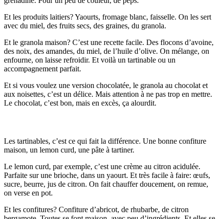
grenadine. Pour un peu de couleur, de peps.
Et les produits laitiers? Yaourts, fromage blanc, faisselle. On les sert
avec du miel, des fruits secs, des graines, du granola.
Et le granola maison? C’est une recette facile. Des flocons d’avoine,
des noix, des amandes, du miel, de l’huile d’olive. On mélange, on
enfourne, on laisse refroidir. Et voilà un tartinable ou un
accompagnement parfait.
Et si vous voulez une version chocolatée, le granola au chocolat et
aux noisettes, c’est un délice. Mais attention à ne pas trop en mettre.
Le chocolat, c’est bon, mais en excès, ça alourdit.
Tartinables et confitures maison
Les tartinables, c’est ce qui fait la différence. Une bonne confiture
maison, un lemon curd, une pâte à tartiner.
Le lemon curd, par exemple, c’est une crème au citron acidulée.
Parfaite sur une brioche, dans un yaourt. Et très facile à faire: œufs,
sucre, beurre, jus de citron. On fait chauffer doucement, on remue,
on verse en pot.
Et les confitures? Confiture d’abricot, de rhubarbe, de citron
bergamote. Toutes se font maison, avec peu d’ingrédients. Et elles se