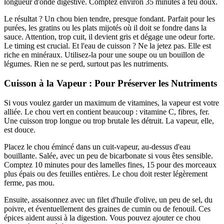
longueur d'onde digestive. Comptez environ 35 minutes à feu doux.
Le résultat ? Un chou bien tendre, presque fondant. Parfait pour les
purées, les gratins ou les plats mijotés où il doit se fondre dans la
sauce. Attention, trop cuit, il devient gris et dégage une odeur forte.
Le timing est crucial. Et l'eau de cuisson ? Ne la jetez pas. Elle est
riche en minéraux. Utilisez-la pour une soupe ou un bouillon de
légumes. Rien ne se perd, surtout pas les nutriments.
Cuisson à la Vapeur : Pour Préserver les Nutriments
Si vous voulez garder un maximum de vitamines, la vapeur est votre
alliée. Le chou vert en contient beaucoup : vitamine C, fibres, fer.
Une cuisson trop longue ou trop brutale les détruit. La vapeur, elle,
est douce.
Placez le chou émincé dans un cuit-vapeur, au-dessus d'eau
bouillante. Salée, avec un peu de bicarbonate si vous êtes sensible.
Comptez 10 minutes pour des lamelles fines, 15 pour des morceaux
plus épais ou des feuilles entières. Le chou doit rester légèrement
ferme, pas mou.
Ensuite, assaisonnez avec un filet d'huile d'olive, un peu de sel, du
poivre, et éventuellement des graines de cumin ou de fenouil. Ces
épices aident aussi à la digestion. Vous pouvez ajouter ce chou