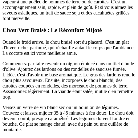
vapeur à une poêlée de pommes de terre ou de carottes. C'est un
accompagnement sain, rapide, et plein de goût. Et si vous aimez les
saveurs asiatiques, un trait de sauce soja et des cacahuètes grillées
font merveille.
Chou Vert Braisé : Le Réconfort Mijoté
Quand le froid arrive, le chou braisé sort du placard. C'est un plat
d'hiver, riche, parfumé, qui réchauffe autant le corps que l'ambiance.
La cocotte est ici votre meilleure amie.
Commencez par faire revenir un oignon émincé dans un filet d'huile
d'olive. Ajoutez des lardons ou des rondelles de saucisse fumée.
L'idée, c'est d'avoir une base aromatique. Le gras des lardons rend le
chou plus savoureux. Ensuite, incorporez le chou blanchi, des
carottes coupées en rondelles, des morceaux de pommes de terre.
Assaisonnez légèrement. La viande étant salée, inutile d'en remettre
trop.
Versez un verre de vin blanc sec ou un bouillon de légumes.
Couvrez et laissez mijoter 35 à 45 minutes à feu doux. Le chou doit
devenir confit, presque caramélisé. Les légumes doivent fondre en
bouche. Ce plat se mange chaud, avec du pain ou une cuillère de
moutarde.