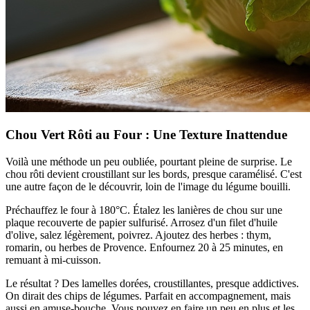
Chou Vert Rôti au Four : Une Texture Inattendue
Voilà une méthode un peu oubliée, pourtant pleine de surprise. Le
chou rôti devient croustillant sur les bords, presque caramélisé. C'est
une autre façon de le découvrir, loin de l'image du légume bouilli.
Préchauffez le four à 180°C. Étalez les lanières de chou sur une
plaque recouverte de papier sulfurisé. Arrosez d'un filet d'huile
d'olive, salez légèrement, poivrez. Ajoutez des herbes : thym,
romarin, ou herbes de Provence. Enfournez 20 à 25 minutes, en
remuant à mi-cuisson.
Le résultat ? Des lamelles dorées, croustillantes, presque addictives.
On dirait des chips de légumes. Parfait en accompagnement, mais
aussi en amuse-bouche. Vous pouvez en faire un peu en plus et les