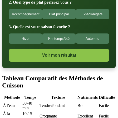
2. Quel type de plat préférez-vous ?
Accompagnement
Plat principal
Snack/légère
3. Quelle est votre saison favorite ?
Hiver
Printemps/été
Automne
Voir mon résultat
Tableau Comparatif des Méthodes de
Cuisson
Méthode
Temps
Texture
Nutriments
Difficulté
30-40
À l'eau
Tendre/fondant
Bon
Facile
min
À la
10-15
Croquante
Excellent
Facile