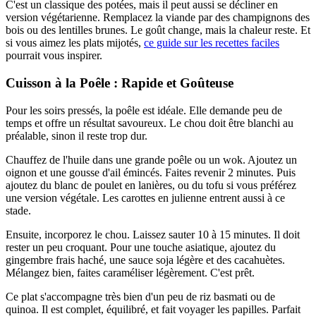
C'est un classique des potées, mais il peut aussi se décliner en
version végétarienne. Remplacez la viande par des champignons des
bois ou des lentilles brunes. Le goût change, mais la chaleur reste. Et
si vous aimez les plats mijotés,
ce guide sur les recettes faciles
pourrait vous inspirer.
Cuisson à la Poêle : Rapide et Goûteuse
Pour les soirs pressés, la poêle est idéale. Elle demande peu de
temps et offre un résultat savoureux. Le chou doit être blanchi au
préalable, sinon il reste trop dur.
Chauffez de l'huile dans une grande poêle ou un wok. Ajoutez un
oignon et une gousse d'ail émincés. Faites revenir 2 minutes. Puis
ajoutez du blanc de poulet en lanières, ou du tofu si vous préférez
une version végétale. Les carottes en julienne entrent aussi à ce
stade.
Ensuite, incorporez le chou. Laissez sauter 10 à 15 minutes. Il doit
rester un peu croquant. Pour une touche asiatique, ajoutez du
gingembre frais haché, une sauce soja légère et des cacahuètes.
Mélangez bien, faites caraméliser légèrement. C'est prêt.
Ce plat s'accompagne très bien d'un peu de riz basmati ou de
quinoa. Il est complet, équilibré, et fait voyager les papilles. Parfait