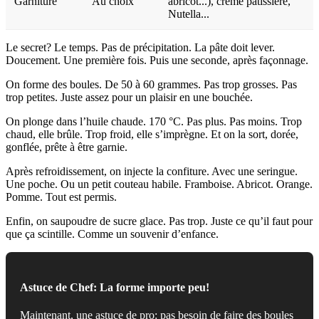
Garniture
Au choix
abricot...), crème pâtissière,
Nutella...
Le secret? Le temps. Pas de précipitation. La pâte doit lever.
Doucement. Une première fois. Puis une seconde, après façonnage.
On forme des boules. De 50 à 60 grammes. Pas trop grosses. Pas
trop petites. Juste assez pour un plaisir en une bouchée.
On plonge dans l’huile chaude. 170 °C. Pas plus. Pas moins. Trop
chaud, elle brûle. Trop froid, elle s’imprègne. Et on la sort, dorée,
gonflée, prête à être garnie.
Après refroidissement, on injecte la confiture. Avec une seringue.
Une poche. Ou un petit couteau habile. Framboise. Abricot. Orange.
Pomme. Tout est permis.
Enfin, on saupoudre de sucre glace. Pas trop. Juste ce qu’il faut pour
que ça scintille. Comme un souvenir d’enfance.
Astuce de Chef: La forme importe peu!
Maintenant, une astuce de pro: pas besoin de faire des boules