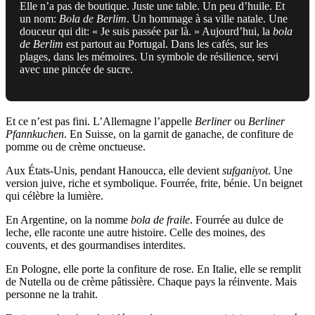
Elle n’a pas de boutique. Juste une table. Un peu d’huile. Et
un nom:
Bola de Berlim
. Un hommage à sa ville natale. Une
douceur qui dit: « Je suis passée par là. » Aujourd’hui, la
bola
de Berlim
est partout au Portugal. Dans les cafés, sur les
plages, dans les mémoires. Un symbole de résilience, servi
avec une pincée de sucre.
Et ce n’est pas fini. L’Allemagne l’appelle
Berliner
ou
Berliner
Pfannkuchen
. En Suisse, on la garnit de ganache, de confiture de
pomme ou de crème onctueuse.
Aux États-Unis, pendant Hanoucca, elle devient
sufganiyot
. Une
version juive, riche et symbolique. Fourrée, frite, bénie. Un beignet
qui célèbre la lumière.
En Argentine, on la nomme
bola de fraile
. Fourrée au dulce de
leche, elle raconte une autre histoire. Celle des moines, des
couvents, et des gourmandises interdites.
En Pologne, elle porte la confiture de rose. En Italie, elle se remplit
de Nutella ou de crème pâtissière. Chaque pays la réinvente. Mais
personne ne la trahit.