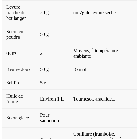
Levure
fraîche de
20 g
ou 7g de levure sèche
boulanger
Sucre en
50 g
poudre
Moyens, à température
Œufs
2
ambiante
Beurre doux
50 g
Ramolli
Sel fin
5 g
Huile de
Environ 1 L
Tournesol, arachide...
friture
Pour
Sucre glace
saupoudrer
Confiture (framboise,